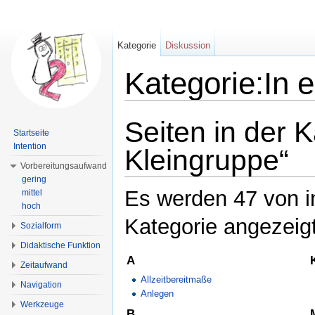
Kategorie
Diskussion
Kategorie:In 
Wechseln zu:
Navigation
,
Suche
Seiten in der K
Startseite
Intention
Kleingruppe“
Vorbereitungsaufwand
gering
Es werden 47 von i
mittel
hoch
Kategorie angezeigt
Sozialform
Didaktische Funktion
A
Zeitaufwand
Allzeitbereitmaße
Navigation
Anlegen
Werkzeuge
B