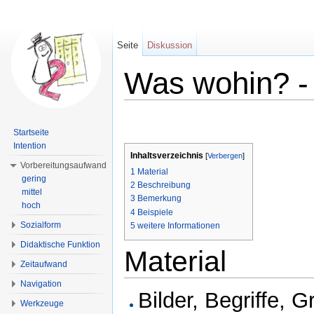
Seite
Diskussion
Was wohin? -
Wechseln zu:
Navigation
,
Suche
Startseite
Intention
Inhaltsverzeichnis
[
Verbergen
]
Vorbereitungsaufwand
1
Material
gering
2
Beschreibung
mittel
3
Bemerkung
hoch
4
Beispiele
Sozialform
5
weitere Informationen
Didaktische Funktion
Material
Zeitaufwand
Navigation
Bilder, Begriffe, 
Werkzeuge