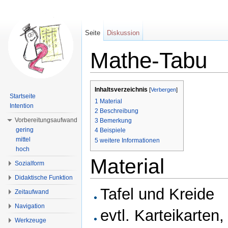
Seite
Diskussion
Mathe-Tabu
Wechseln zu:
Navigation
,
Suche
Inhaltsverzeichnis
[
Verbergen
]
Startseite
1
Material
Intention
2
Beschreibung
Vorbereitungsaufwand
3
Bemerkung
gering
4
Beispiele
mittel
5
weitere Informationen
hoch
Material
Sozialform
Didaktische Funktion
Tafel und Kreide
Zeitaufwand
Navigation
evtl. Karteikarten,
Werkzeuge