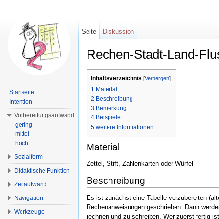
Seite
Diskussion
Rechen-Stadt-Land-Flu
Wechseln zu:
Navigation
,
Suche
Inhaltsverzeichnis
[
Verbergen
]
1
Material
Startseite
2
Beschreibung
Intention
3
Bemerkung
Vorbereitungsaufwand
4
Beispiele
gering
5
weitere Informationen
mittel
hoch
Material
Sozialform
Zettel, Stift, Zahlenkarten oder Würfel
Didaktische Funktion
Beschreibung
Zeitaufwand
Es ist zunächst eine Tabelle vorzubereiten (alt
Navigation
Rechenanweisungen geschrieben. Dann werden z
Werkzeuge
rechnen und zu schreiben. Wer zuerst fertig ist