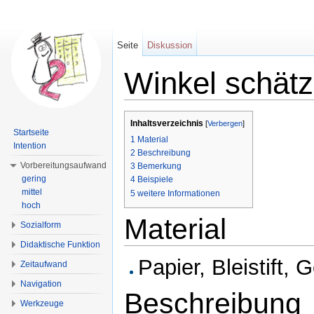
Seite
Diskussion
Winkel schät
Wechseln zu:
Navigation
,
Suche
Inhaltsverzeichnis
[
Verbergen
]
Startseite
1
Material
Intention
2
Beschreibung
Vorbereitungsaufwand
3
Bemerkung
gering
4
Beispiele
mittel
5
weitere Informationen
hoch
Material
Sozialform
Didaktische Funktion
Papier, Bleistift,
Zeitaufwand
Navigation
Beschreibung
Werkzeuge