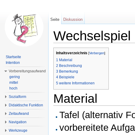
Seite
Diskussion
Wechselspiel
Wechseln zu:
Navigation
,
Suche
Inhaltsverzeichnis
[
Verbergen
]
Startseite
1
Material
Intention
2
Beschreibung
Vorbereitungsaufwand
3
Bemerkung
gering
4
Beispiele
mittel
5
weitere Informationen
hoch
Material
Sozialform
Didaktische Funktion
Tafel (alternativ F
Zeitaufwand
Navigation
vorbereitete Aufg
Werkzeuge