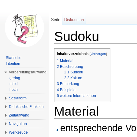
Seite
Diskussion
Sudoku
Wechseln zu:
Navigation
,
Suche
Inhaltsverzeichnis
[
Verbergen
]
Startseite
1
Material
Intention
2
Beschreibung
2.1
Sudoku
Vorbereitungsaufwand
gering
2.2
Kakuro
mittel
3
Bemerkung
hoch
4
Beispiele
5
weitere Informationen
Sozialform
Material
Didaktische Funktion
Zeitaufwand
Navigation
entsprechende Vo
Werkzeuge