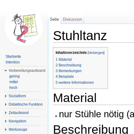
Seite
Diskussion
Stuhltanz
Wechseln zu:
Navigation
,
Suche
Inhaltsverzeichnis
[
Verbergen
]
Startseite
1
Material
Intention
2
Beschreibung
Vorbereitungsaufwand
3
Bemerkungen
gering
4
Beispiele
mittel
5
weitere Informationen
hoch
Material
Sozialform
Didaktische Funktion
nur Stühle nötig (
Zeitaufwand
Navigation
Beschreibung
Werkzeuge