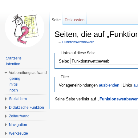
Seite
Diskussion
Seiten, die auf „Funkti
←
Funktionswettbewerb
Wechseln zu:
Navigation
,
Suche
Links auf diese Seite
Startseite
Seite:
Intention
Vorbereitungsaufwand
Filter
gering
mittel
Vorlageneinbindungen
ausblenden
| Links
au
hoch
Sozialform
Keine Seite verlinkt auf
„
Funktionswettbewe
Didaktische Funktion
Zeitaufwand
Navigation
Werkzeuge