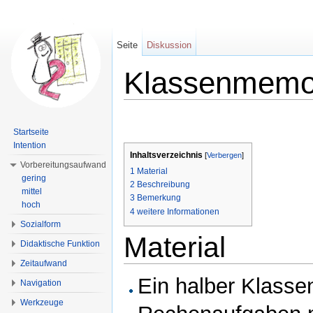
Seite
Diskussion
Klassenmemo
Wechseln zu:
Navigation
,
Suche
Startseite
Intention
Inhaltsverzeichnis
[
Verbergen
]
Vorbereitungsaufwand
1
Material
gering
2
Beschreibung
mittel
3
Bemerkung
hoch
4
weitere Informationen
Sozialform
Material
Didaktische Funktion
Zeitaufwand
Ein halber Klasse
Navigation
Werkzeuge