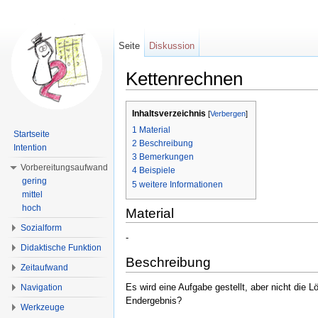
Seite
Diskussion
Kettenrechnen
Wechseln zu:
Navigation
,
Suche
Inhaltsverzeichnis
[
Verbergen
]
1
Material
Startseite
2
Beschreibung
Intention
3
Bemerkungen
Vorbereitungsaufwand
4
Beispiele
gering
5
weitere Informationen
mittel
hoch
Material
Sozialform
-
Didaktische Funktion
Beschreibung
Zeitaufwand
Es wird eine Aufgabe gestellt, aber nicht die 
Navigation
Endergebnis?
Werkzeuge