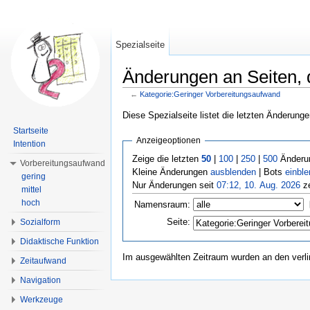
Spezialseite
Änderungen an Seiten, d
←
Kategorie:Geringer Vorbereitungsaufwand
Wechseln zu:
Navigation
,
Suche
Diese Spezialseite listet die letzten Änderunge
Startseite
Anzeigeoptionen
Intention
Zeige die letzten
50
|
100
|
250
|
500
Änderun
Vorbereitungsaufwand
Kleine Änderungen
ausblenden
| Bots
einbl
gering
Nur Änderungen seit
07:12, 10. Aug. 2026
ze
mittel
hoch
Namensraum:
Seite:
Sozialform
Didaktische Funktion
Im ausgewählten Zeitraum wurden an den verl
Zeitaufwand
Navigation
Werkzeuge