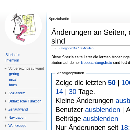
Spezialseite
Änderungen an Seiten, d
sind
←
Kategorie:Bis 10 Minuten
Wechseln zu:
Navigation
,
Suche
Startseite
Diese Spezialseite listet die letzten Änderunge
Intention
Seiten auf deiner
Beobachtungsliste
sind
fett
d
Vorbereitungsaufwand
Anzeigeoptionen
gering
mittel
Zeige die letzten
50
|
10
hoch
14
|
30
Tage.
Sozialform
Kleine Änderungen
ausb
Didaktische Funktion
Benutzer
ausblenden
| 
Zeitaufwand
Beiträge
ausblenden
Navigation
Nur Änderungen seit
18:
Werkzeuge