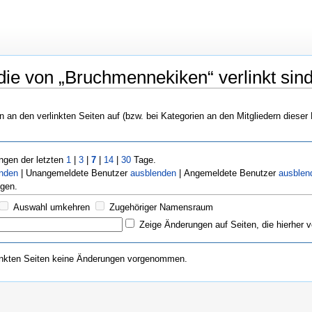
die von „Bruchmennekiken“ verlinkt sin
n an den verlinkten Seiten auf (bzw. bei Kategorien an den Mitgliedern dieser
gen der letzten
1
|
3
|
7
|
14
|
30
Tage.
enden
| Unangemeldete Benutzer
ausblenden
| Angemeldete Benutzer
ausblen
gen.
Auswahl umkehren
Zugehöriger Namensraum
Zeige Änderungen auf Seiten, die hierher v
inkten Seiten keine Änderungen vorgenommen.