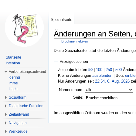
Spezialseite
Änderungen an Seiten, 
←
Bruchmennekiken
Wechseln zu:
Navigation
,
Suche
Diese Spezialseite listet die letzten Änderunge
Startseite
Anzeigeoptionen
Intention
Zeige die letzten
50
|
100
|
250
|
500
Änderun
Vorbereitungsaufwand
Kleine Änderungen
ausblenden
| Bots
einbl
gering
Nur Änderungen seit
22:54, 6. Aug. 2026
zei
mittel
hoch
Namensraum:
Seite:
Sozialform
Didaktische Funktion
Im ausgewählten Zeitraum wurden an den verl
Zeitaufwand
Navigation
Werkzeuge