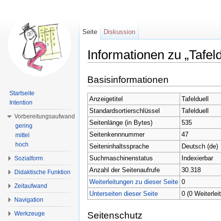
Seite
Diskussion
Informationen zu „Tafeld
Wechseln zu:
Navigation
,
Suche
Basisinformationen
Startseite
Anzeigetitel
Tafelduell
Intention
Standardsortierschlüssel
Tafelduell
Vorbereitungsaufwand
Seitenlänge (in Bytes)
535
gering
Seitenkennnummer
47
mittel
hoch
Seiteninhaltssprache
Deutsch (de)
Suchmaschinenstatus
Indexierbar
Sozialform
Anzahl der Seitenaufrufe
30.318
Didaktische Funktion
Weiterleitungen zu dieser Seite
0
Zeitaufwand
Unterseiten dieser Seite
0 (0 Weiterlei
Navigation
Werkzeuge
Seitenschutz