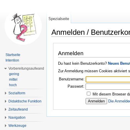
Spezialseite
Anmelden / Benutzerko
Wechseln zu:
Navigation
,
Suche
Anmelden
Startseite
Intention
Du hast kein Benutzerkonto?
Neues Benut
Vorbereitungsaufwand
Zur Anmeldung müssen Cookies aktiviert s
gering
Benutzername:
mittel
hoch
Passwort:
Sozialform
Mit diesem Browser d
Die Anmelde
Didaktische Funktion
Zeitaufwand
Navigation
Werkzeuge