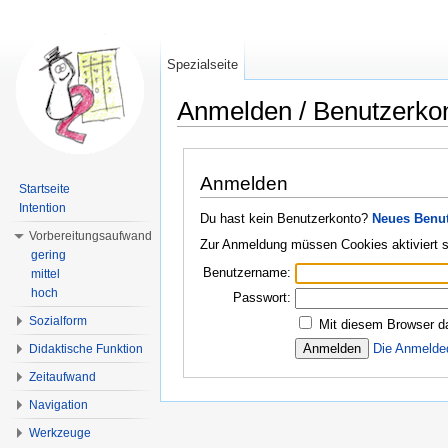
Spezialseite
Anmelden / Benutzerko
Wechseln zu:
Navigation
,
Suche
Anmelden
Startseite
Intention
Du hast kein Benutzerkonto?
Neues Benut
Vorbereitungsaufwand
Zur Anmeldung müssen Cookies aktiviert s
gering
Benutzername:
mittel
hoch
Passwort:
Sozialform
Mit diesem Browser d
Die Anmelde
Didaktische Funktion
Zeitaufwand
Navigation
Werkzeuge