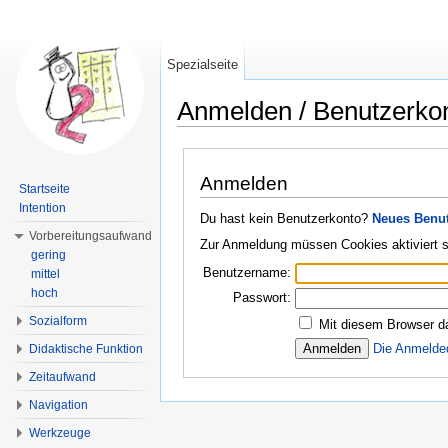
Spezialseite
Anmelden / Benutzerko
Wechseln zu:
Navigation
,
Suche
Anmelden
Startseite
Intention
Du hast kein Benutzerkonto?
Neues Benut
Vorbereitungsaufwand
Zur Anmeldung müssen Cookies aktiviert s
gering
Benutzername:
mittel
hoch
Passwort:
Sozialform
Mit diesem Browser d
Die Anmelde
Didaktische Funktion
Zeitaufwand
Navigation
Werkzeuge