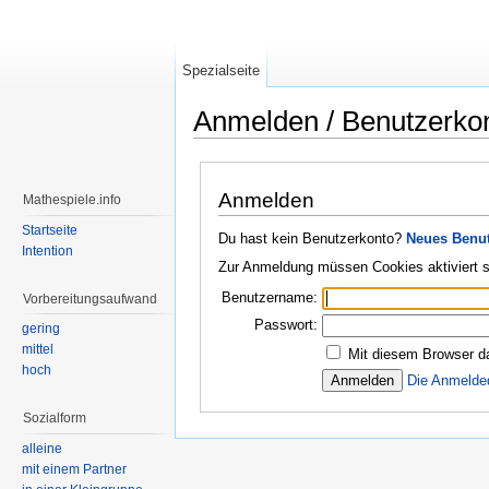
Spezialseite
Anmelden / Benutzerko
Wechseln zu:
Navigation
,
Suche
Anmelden
Mathespiele.info
Startseite
Du hast kein Benutzerkonto?
Neues Benut
Intention
Zur Anmeldung müssen Cookies aktiviert s
Benutzername:
Vorbereitungsaufwand
Passwort:
gering
mittel
Mit diesem Browser d
hoch
Die Anmelde
Sozialform
alleine
mit einem Partner