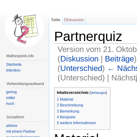
Seite
Diskussion
Partnerquiz
Version vom 21. Oktob
Mathespiele.info
(
Diskussion
|
Beiträge
)
Startseite
(
Unterschied
)
← Nächst
Intention
(Unterschied) | Nächs
Vorbereitungsaufwand
Wechseln zu:
Navigation
,
Suche
gering
Inhaltsverzeichnis
[
Verbergen
]
mittel
1
Material
hoch
2
Beschreibung
3
Bemerkung
4
Beispiele
Sozialform
5
weitere Informationen
alleine
mit einem Partner