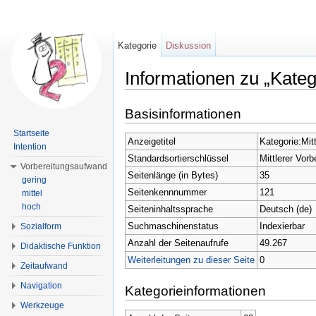
Kategorie
Diskussion
Informationen zu „Kateg
Wechseln zu:
Navigation
,
Suche
Basisinformationen
Startseite
Anzeigetitel
Kategorie:Mit
Intention
Standardsortierschlüssel
Mittlerer Vor
Vorbereitungsaufwand
Seitenlänge (in Bytes)
35
gering
Seitenkennnummer
121
mittel
hoch
Seiteninhaltssprache
Deutsch (de)
Suchmaschinenstatus
Indexierbar
Sozialform
Anzahl der Seitenaufrufe
49.267
Didaktische Funktion
Weiterleitungen zu dieser Seite
0
Zeitaufwand
Navigation
Kategorieinformationen
Werkzeuge