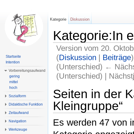
Kategorie
Diskussion
Kategorie:In 
Version vom 20. Oktob
(
Diskussion
|
Beiträge
)
Startseite
Intention
(Unterschied) ← Nächst
Vorbereitungsaufwand
(Unterschied) | Nächs
gering
mittel
Wechseln zu:
Navigation
,
Suche
hoch
Seiten in der K
Sozialform
Kleingruppe“
Didaktische Funktion
Zeitaufwand
Es werden 47 von i
Navigation
Werkzeuge