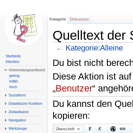
Kategorie
Diskussion
Quelltext der 
←
Kategorie:Alleine
Wechseln zu:
Navigation
,
Suche
Startseite
Du bist nicht berech
Intention
Vorbereitungsaufwand
Diese Aktion ist au
gering
mittel
„
Benutzer
“ angehör
hoch
Sozialform
Du kannst den Quell
Didaktische Funktion
Zeitaufwand
kopieren:
Navigation
Werkzeuge
Überschrift