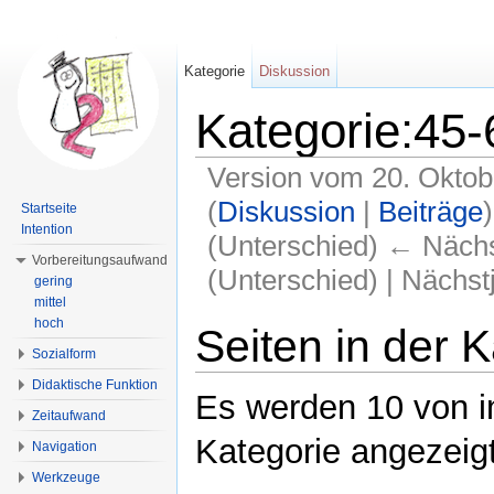
Kategorie
Diskussion
Kategorie:45-
Version vom 20. Oktob
(
Diskussion
|
Beiträge
)
Startseite
Intention
(Unterschied) ← Nächst
Vorbereitungsaufwand
(Unterschied) | Nächs
gering
mittel
Wechseln zu:
Navigation
,
Suche
hoch
Seiten in der 
Sozialform
Didaktische Funktion
Es werden 10 von i
Zeitaufwand
Kategorie angezeigt
Navigation
Werkzeuge