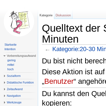
Kategorie
Diskussion
Quelltext der
Minuten
Startseite
←
Kategorie:20-30 Mi
Intention
Wechseln zu:
Navigation
,
Suche
Vorbereitungsaufwand
Du bist nicht berech
gering
mittel
Diese Aktion ist au
hoch
Sozialform
„
Benutzer
“ angehör
Didaktische Funktion
Zeitaufwand
Du kannst den Quell
Navigation
kopieren:
Werkzeuge